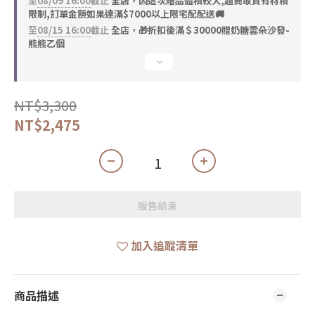
至
08/09 16:00
截止
全店，因這次贈品體積較大,超商取貨有材積
限制,訂單金額如果達滿$7000以上限宅配配送🚚
至
08/15 16:00
截止
全店，🎁折扣後滿＄30000贈奶糖雲朵沙發-
熊熊乙個
NT$3,300
NT$2,475
販售結束
加入追蹤清單
商品描述