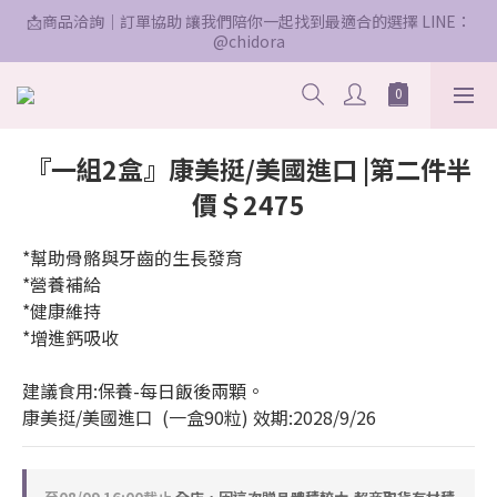
📩商品洽詢｜訂單協助 讓我們陪你一起找到最適合的選擇 LINE：
@chidora
『一組2盒』康美挺/美國進口 |第二件半
價＄2475
*幫助骨骼與牙齒的生長發育
*營養補給
*健康維持
*增進鈣吸收
建議食用:保養-每日飯後兩顆。
康美挺/美國進口  (一盒90粒) 效期:2028/9/26