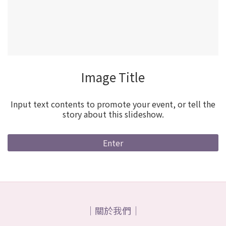
Image Title
Input text contents to promote your event, or tell the
story about this slideshow.
Enter
｜關於我們｜