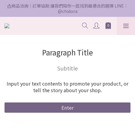
📩商品洽詢｜訂單協助 讓我們陪你一起找到最適合的選擇 LINE：
@chidora
Paragraph Title
Subtitle
Input your text contents to promote your product, or
tell the story about your shop.
Enter