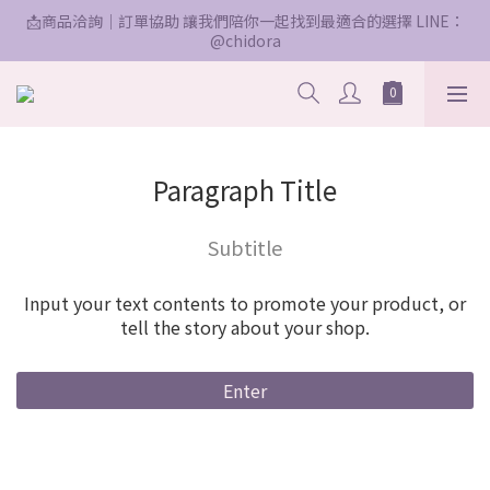
📩商品洽詢｜訂單協助 讓我們陪你一起找到最適合的選擇 LINE：
@chidora
Paragraph Title
Subtitle
Input your text contents to promote your product, or
tell the story about your shop.
Enter