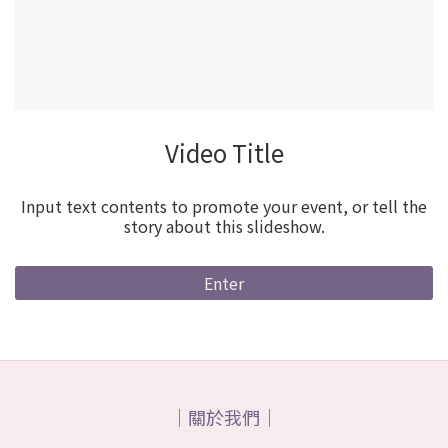
Video Title
Input text contents to promote your event, or tell the
story about this slideshow.
Enter
｜關於我們｜