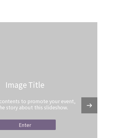
Image Title
 contents to promote your event,
the story about this slideshow.
Enter