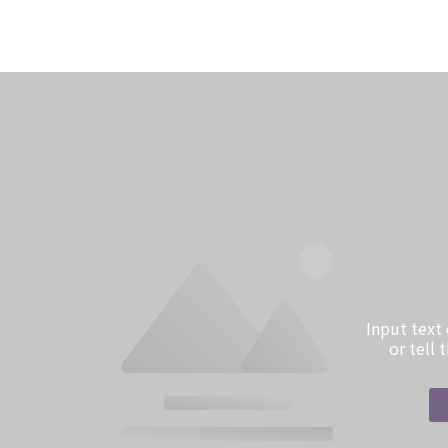
Input text
or tell 