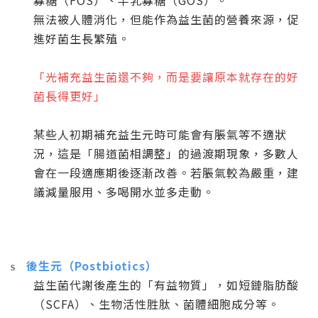
無法被人體消化，但能作為益生菌的營養來源，促
進好菌生長繁殖。
「光補充益生菌還不夠，而是要讓原本就存在的好
菌長得更好」
某些人初期補充益生元時可能會有脹氣等不適狀
況，這是「腸道菌相調整」的過渡期現象，多數人
會在一段適應期後逐漸改善。若脹氣較為嚴重，建
議減量服用、多喝開水並多走動。
後生元（
Postbiotics
）
s
益生菌代謝後產生的「有益物質」，如短鏈脂肪酸
（
SCFA
）、生物活性胜肽、菌體細胞成分等。