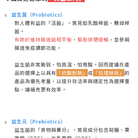
益生菌（
Probiotics
）
s
對人體有益的「活菌」，常見如乳酸桿菌、雙歧桿
菌。
有助於維持腸道菌相平衡
、
幫助排便順暢
，並參與
腸道免疫調節功能。
益生菌非常脆弱，怕高溫、怕胃酸。因而建議在產
品的選擇上以具有
「抗酸耐熱」
或
「包埋技術」
的
產品為優先考量，以提升存活率與穩定性為選擇重
點，讓補充更有效率。
益生元（
Prebiotics
）
s
益生菌的「食物與養分」，常見成分包含菊糖、果
寡糖（
FOS
）、半乳寡糖（
GOS
）。