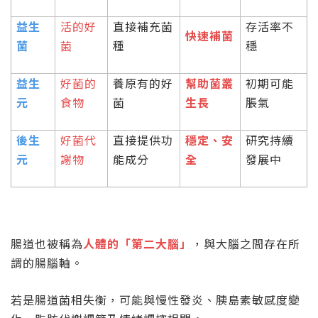
益生
活的好
直接補充菌
存活率不
快速補菌
菌
菌
種
穩
益生
好菌的
養原有的好
幫助菌叢
初期可能
元
食物
菌
生長
脹氣
後生
好菌代
直接提供功
穩定、安
研究持續
元
謝物
能成分
全
發展中
腸道也被稱為
人體的「第二大腦」
，與大腦之間存在所
謂的腸腦軸。
若是腸道菌相失衡，可能與慢性發炎、胰島素敏感度變