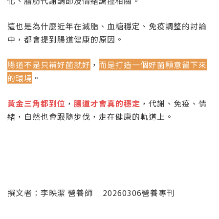
化、脂肪代謝調節及情緒調控相關。
這也是為什麼近年在減脂、血糖穩定、免疫調整的討論
中，都會提到腸道健康的原因。
腸道不是只補好菌就好
，
而是打造一個好菌願意留下來
的環境
。
黃金三角都到位
，
腸道才會真的穩定
，代謝、免疫、情
緒，自然也會跟隨步伐，走在健康的軌道上。
撰文者：李映潔 營養師
20260306
營養專刊