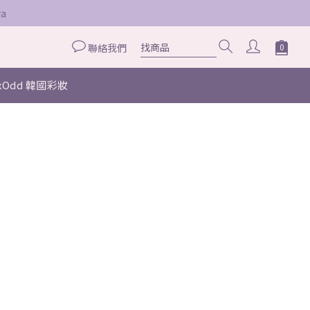
a
聯絡我們
axOdd 韓國彩妝