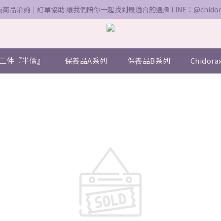
📩商品洽詢｜訂單協助 讓我們陪你一起找到最適合的選擇 LINE：@chidor
二件『半價』
保養品A系列
保養品B系列
Chidor