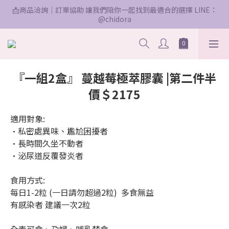
📩商品洽詢｜訂單協助 讓我們陪你一起找到最適合的選擇 LINE：
@chidora
『一組2盒』 蔓越莓極萃膠囊 |第二件半
價＄2175
適用對象:
·私密處異味、尷尬困擾者 
·長時間久坐不動者
·泌尿道反覆發炎者
食用方式:
每日1-2粒 (一日請勿超過2粒)  多食無益
有感染者 建議一次2粒