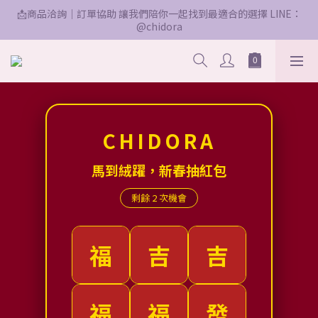
📩商品洽詢｜訂單協助 讓我們陪你一起找到最適合的選擇 LINE：
@chidora
CHIDORA
馬到絨躍，新春抽紅包
剩餘 2 次機會
福
吉
吉
$66
新年快樂
新年快樂
福
福
發
$66
$168
新年快樂