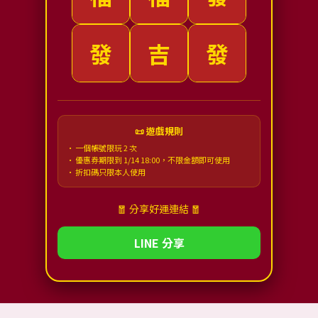
發
吉
發
$66
$66
新年快樂
📜 遊戲規則
• 一個帳號限玩 2 次
• 優惠券期限到 1/14 18:00，不限金額即可使用
• 折扣碼只限本人使用
🧧 分享好運連結 🧧
LINE 分享