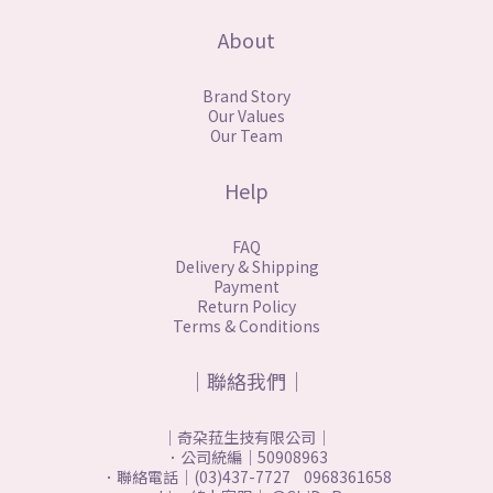
About
Brand Story
Our Values
Our Team
Help
FAQ
Delivery & Shipping
Payment
Return Policy
Terms & Conditions
｜聯絡我們｜
｜奇朶菈生技有限公司｜
．公司統編｜50908963
．聯絡電話｜(03)437-7727 0968361658