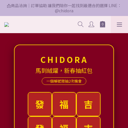
📩商品洽詢｜訂單協助 讓我們陪你一起找到最適合的選擇 LINE：
@chidora
CHIDORA
馬到絨躍，新春抽紅包
一個帳號限抽2次機會
發
福
吉
$168
新年快樂
新年快樂