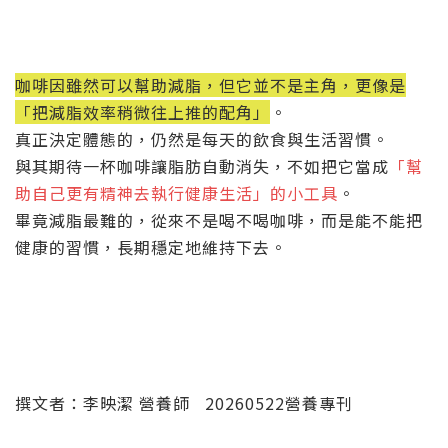
咖啡因雖然可以幫助減脂，但它並不是主角，更像是
「把減脂效率稍微往上推的配角」
。
真正決定體態的，仍然是每天的飲食與生活習慣。
與其期待一杯咖啡讓脂肪自動消失，不如把它當成
「幫
助自己更有精神去執行健康生活」的小工具
。
畢竟減脂最難的，從來不是喝不喝咖啡，而是能不能把
健康的習慣，長期穩定地維持下去。
撰文者：李映潔 營養師
20260522
營養專刊