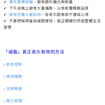
✔
優先選擇無糖
，避免額外糖分與熱量
✔
下午或晚上避免大量攝取，以免影響睡眠品質
✔
避免空腹大量飲用
，容易引起胃部不適或心悸
✔
不要把咖啡當成減肥捷徑，真正關鍵仍然是整體生活
習慣
「減脂」真正長久有效的方法
飲食控制
s
規律運動
s
足夠睡眠
s
壓力管理
s