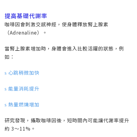
提高基礎代謝率
咖啡因會刺激交感神經，使身體釋放腎上腺素
（
Adrenaline
）。
當腎上腺素增加時，身體會進入比較活躍的狀態，例
如：
心跳稍微加快
s
能量消耗提升
s
熱量燃燒增加
s
研究發現，攝取咖啡因後，短時間內可能讓代謝率提升
約
3
～
11%
。