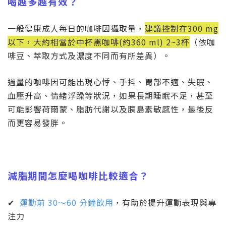
喝越多越有效？
一般健康成人每日的咖啡因攝取量，
建議控制在
300 mg
以下，大約相當於中杯黑咖啡
(
約
360 ml) 2~3
杯
（依咖
啡豆、萃取方式及濃度不同而有所差異）。
過量的咖啡因可能出現心悸、手抖、胃部不適、失眠、
血壓升高、情緒浮躁等狀況，如果長期睡眠不足，甚至
可能影響荷爾蒙、脂肪代謝以及胰島素敏感性，最後反
而更容易發胖。
減脂期間怎麼喝咖啡比較適合？
✔
運動前
30
～
60
分鐘飲用
，有助於提升運動表現與專
注力