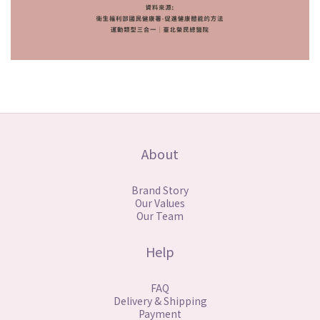
About
Brand Story
Our Values
Our Team
Help
FAQ
Delivery & Shipping
Payment